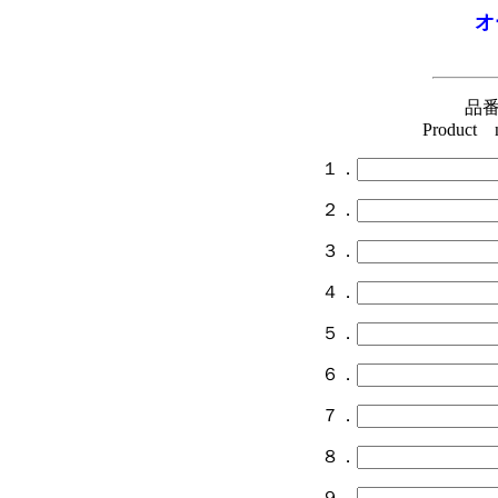
オ
品
Product num
１．
２．
３．
４．
５．
６．
７．
８．
９．