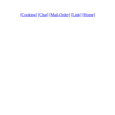
[Cooking]
[Chat]
[Mail-Order]
[Link]
[Home]