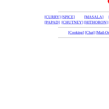
[CURRY]
[SPICE]
[MASALA]
[PAPAD]
[CHUTNEY]
[HITHORON]
[Cooking]
[Chat]
[Mail-Or