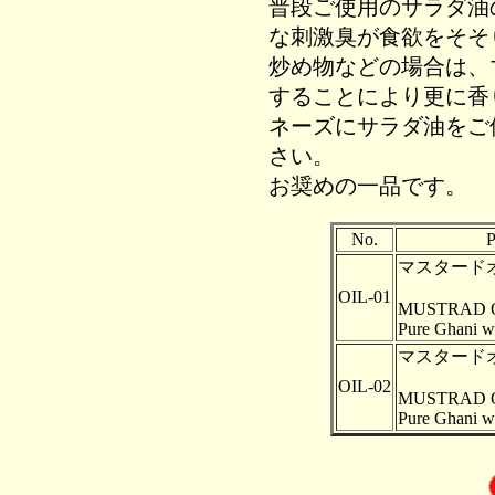
普段ご使用のサラダ油
な刺激臭が食欲をそそ
炒め物などの場合は、
することにより更に香
ネーズにサラダ油をご
さい。
お奨めの一品です。
No.
マスタード
OIL-01
MUSTRAD O
Pure Ghani wi
マスタード
OIL-02
MUSTRAD O
Pure Ghani wi