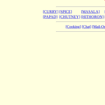
[CURRY]
[SPICE]
[MASALA]
[PAPAD]
[CHUTNEY]
[HITHORON]
[Cooking]
[Chat]
[Mail-Or